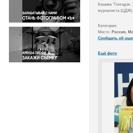
Правосудие
Кошива "Гонгадзе.
журналиста (ЦДЖ)
Происшествия и конфликты
Религия
Категория:
Светская жизнь
Место:
Россия, М
Спорт
Сообщить об оши
Экология
Экономика и бизнес
Ещё фото