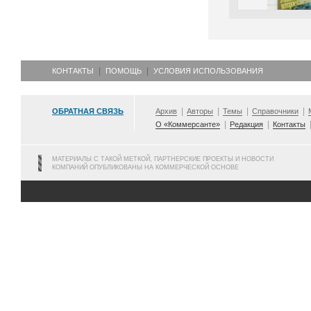
КОНТАКТЫ
ПОМОЩЬ
УСЛОВИЯ ИСПОЛЬЗОВАНИЯ
ОБРАТНАЯ СВЯЗЬ
Архив
Авторы
Темы
Справочники
О «Коммерсанте»
Редакция
Контакты
МАТЕРИАЛЫ С ТАКОЙ МЕТКОЙ, ПАРТНЕРСКИЕ ПРОЕКТЫ И НОВОСТИ
КОМПАНИЙ ОПУБЛИКОВАНЫ НА КОММЕРЧЕСКОЙ ОСНОВЕ