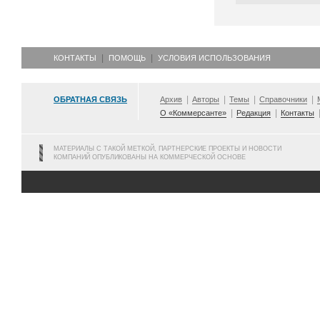
КОНТАКТЫ
ПОМОЩЬ
УСЛОВИЯ ИСПОЛЬЗОВАНИЯ
ОБРАТНАЯ СВЯЗЬ
Архив
Авторы
Темы
Справочники
О «Коммерсанте»
Редакция
Контакты
МАТЕРИАЛЫ С ТАКОЙ МЕТКОЙ, ПАРТНЕРСКИЕ ПРОЕКТЫ И НОВОСТИ
КОМПАНИЙ ОПУБЛИКОВАНЫ НА КОММЕРЧЕСКОЙ ОСНОВЕ