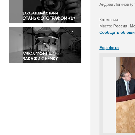
Правосудие
Андрей Логинов (с
Происшествия и конфликты
Религия
Категория:
Место:
Россия, М
Светская жизнь
Сообщить об оши
Спорт
Экология
Ещё фото
Экономика и бизнес