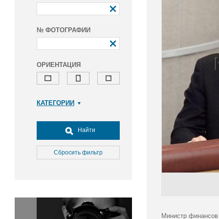
№ ФОТОГРАФИИ
ОРИЕНТАЦИЯ
КАТЕГОРИИ
Армия и ВПК
Досуг, туризм и отдых
Найти
Культура
Медицина
Сбросить фильтр
Наука
Образование
Общество
Окружающая среда
Политика
Министр финансов 