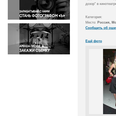
Правосудие
дозор" в кинотеатр
Происшествия и конфликты
Религия
Категория:
Место:
Россия, М
Светская жизнь
Сообщить об оши
Спорт
Экология
Ещё фото
Экономика и бизнес