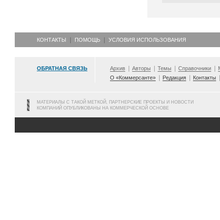
КОНТАКТЫ
ПОМОЩЬ
УСЛОВИЯ ИСПОЛЬЗОВАНИЯ
ОБРАТНАЯ СВЯЗЬ
Архив
Авторы
Темы
Справочники
О «Коммерсанте»
Редакция
Контакты
МАТЕРИАЛЫ С ТАКОЙ МЕТКОЙ, ПАРТНЕРСКИЕ ПРОЕКТЫ И НОВОСТИ
КОМПАНИЙ ОПУБЛИКОВАНЫ НА КОММЕРЧЕСКОЙ ОСНОВЕ