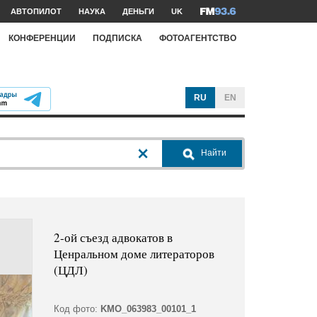
АВТОПИЛОТ
НАУКА
ДЕНЬГИ
UK
КОНФЕРЕНЦИИ
ПОДПИСКА
ФОТОАГЕНТСТВО
RU
EN
Найти
2-ой съезд адвокатов в
Ценральном доме литераторов
(ЦДЛ)
Код фото:
KMO_063983_00101_1