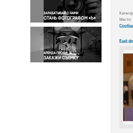
Правосудие
Происшествия и конфликты
Категор
Религия
Место:
Сообщ
Светская жизнь
Спорт
Ещё ф
Экология
Экономика и бизнес