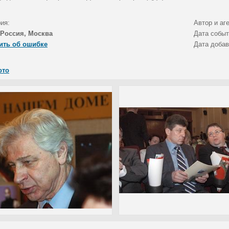
ия:
Автор и аг
Россия, Москва
Дата собы
ить об ошибке
Дата доба
ото