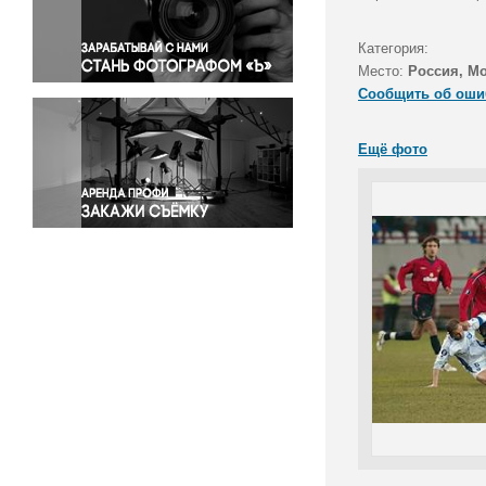
Правосудие
Происшествия и конфликты
Категория:
Религия
Место:
Россия, М
Сообщить об оши
Светская жизнь
Спорт
Ещё фото
Экология
Экономика и бизнес