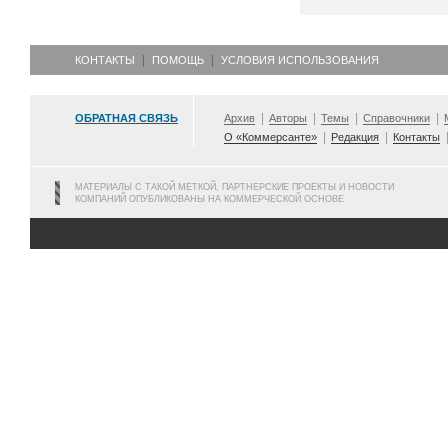
КОНТАКТЫ
ПОМОЩЬ
УСЛОВИЯ ИСПОЛЬЗОВАНИЯ
ОБРАТНАЯ СВЯЗЬ
Архив
Авторы
Темы
Справочники
О «Коммерсанте»
Редакция
Контакты
МАТЕРИАЛЫ С ТАКОЙ МЕТКОЙ, ПАРТНЕРСКИЕ ПРОЕКТЫ И НОВОСТИ
КОМПАНИЙ ОПУБЛИКОВАНЫ НА КОММЕРЧЕСКОЙ ОСНОВЕ