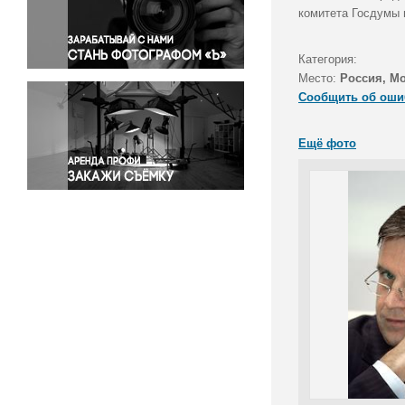
Правосудие
комитета Госдумы 
Происшествия и конфликты
Религия
Категория:
Место:
Россия, М
Светская жизнь
Сообщить об оши
Спорт
Экология
Ещё фото
Экономика и бизнес