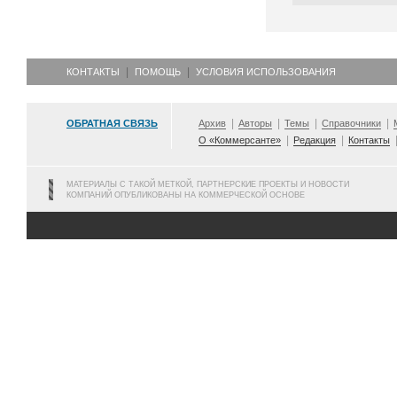
КОНТАКТЫ
ПОМОЩЬ
УСЛОВИЯ ИСПОЛЬЗОВАНИЯ
ОБРАТНАЯ СВЯЗЬ
Архив
Авторы
Темы
Справочники
О «Коммерсанте»
Редакция
Контакты
МАТЕРИАЛЫ С ТАКОЙ МЕТКОЙ, ПАРТНЕРСКИЕ ПРОЕКТЫ И НОВОСТИ
КОМПАНИЙ ОПУБЛИКОВАНЫ НА КОММЕРЧЕСКОЙ ОСНОВЕ