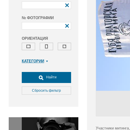
№ ФОТОГРАФИИ
ОРИЕНТАЦИЯ
КАТЕГОРИИ
Армия и ВПК
Досуг, туризм и отдых
Найти
Культура
Медицина
Сбросить фильтр
Наука
Образование
Общество
Окружающая среда
Политика
Участники митинга