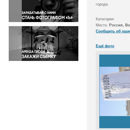
Правосудие
города.
Происшествия и конфликты
Религия
Категория:
Место:
Россия, В
Светская жизнь
Сообщить об оши
Спорт
Экология
Ещё фото
Экономика и бизнес