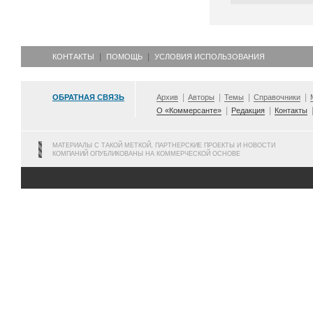
КОНТАКТЫ
ПОМОЩЬ
УСЛОВИЯ ИСПОЛЬЗОВАНИЯ
ОБРАТНАЯ СВЯЗЬ
Архив
Авторы
Темы
Справочники
О «Коммерсанте»
Редакция
Контакты
МАТЕРИАЛЫ С ТАКОЙ МЕТКОЙ, ПАРТНЕРСКИЕ ПРОЕКТЫ И НОВОСТИ
КОМПАНИЙ ОПУБЛИКОВАНЫ НА КОММЕРЧЕСКОЙ ОСНОВЕ