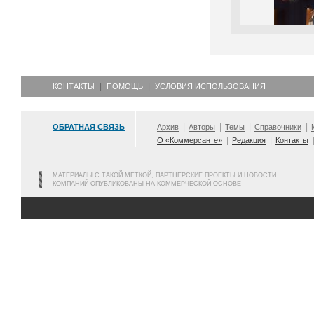
КОНТАКТЫ
ПОМОЩЬ
УСЛОВИЯ ИСПОЛЬЗОВАНИЯ
ОБРАТНАЯ СВЯЗЬ
Архив
Авторы
Темы
Справочники
О «Коммерсанте»
Редакция
Контакты
МАТЕРИАЛЫ С ТАКОЙ МЕТКОЙ, ПАРТНЕРСКИЕ ПРОЕКТЫ И НОВОСТИ
КОМПАНИЙ ОПУБЛИКОВАНЫ НА КОММЕРЧЕСКОЙ ОСНОВЕ