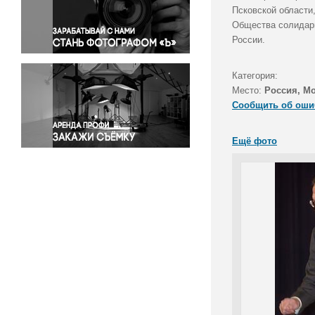
Правосудие
Псковской области
Общества солидарн
Происшествия и конфликты
России.
Религия
Светская жизнь
Категория:
Спорт
Место:
Россия, М
Экология
Сообщить об оши
Экономика и бизнес
Ещё фото