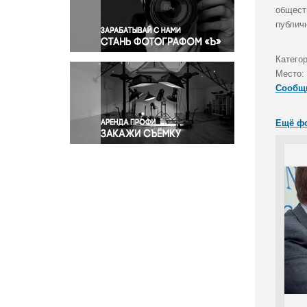
Правосудие
общест
публич
Происшествия и конфликты
Религия
Категор
Светская жизнь
Место:
Спорт
Сообщ
Экология
Экономика и бизнес
Ещё ф