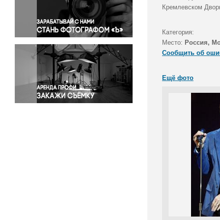
Правосудие
Кремлевском Двор
Происшествия и конфликты
Религия
Категория:
Место:
Россия, М
Светская жизнь
Сообщить об оши
Спорт
Экология
Ещё фото
Экономика и бизнес