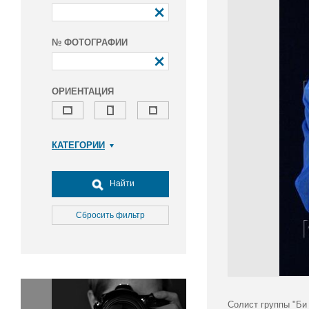
№ ФОТОГРАФИИ
ОРИЕНТАЦИЯ
КАТЕГОРИИ
Армия и ВПК
Досуг, туризм и отдых
Найти
Культура
Медицина
Сбросить фильтр
Наука
Образование
Общество
Окружающая среда
Политика
Солист группы "Би