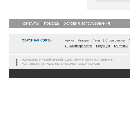
КОНТАКТЫ
ПОМОЩЬ
УСЛОВИЯ ИСПОЛЬЗОВАНИЯ
ОБРАТНАЯ СВЯЗЬ
Архив
Авторы
Темы
Справочники
О «Коммерсанте»
Редакция
Контакты
МАТЕРИАЛЫ С ТАКОЙ МЕТКОЙ, ПАРТНЕРСКИЕ ПРОЕКТЫ И НОВОСТИ
КОМПАНИЙ ОПУБЛИКОВАНЫ НА КОММЕРЧЕСКОЙ ОСНОВЕ