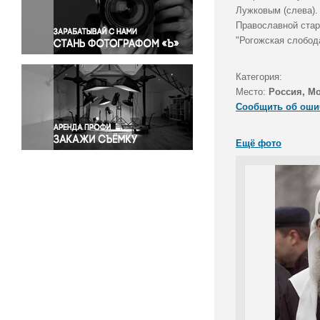
Правосудие
Лужковым (слева).
Православной стар
Происшествия и конфликты
"Рогожская слобод
Религия
Светская жизнь
Категория:
Спорт
Место:
Россия, М
Экология
Сообщить об оши
Экономика и бизнес
Ещё фото