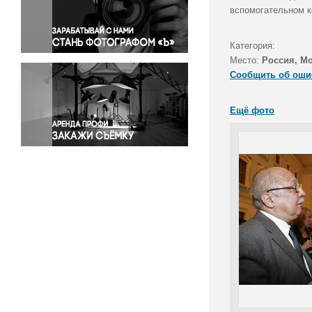
Правосудие
вспомогательном к
Происшествия и конфликты
Религия
Категория:
Место:
Россия, М
Светская жизнь
Сообщить об оши
Спорт
Экология
Ещё фото
Экономика и бизнес