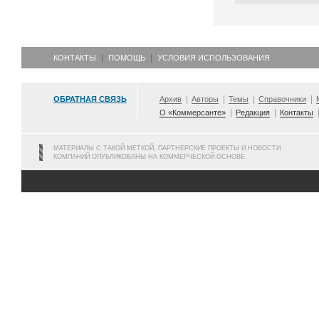
КОНТАКТЫ
ПОМОЩЬ
УСЛОВИЯ ИСПОЛЬЗОВАНИЯ
ОБРАТНАЯ СВЯЗЬ
Архив
Авторы
Темы
Справочники
О «Коммерсанте»
Редакция
Контакты
МАТЕРИАЛЫ С ТАКОЙ МЕТКОЙ, ПАРТНЕРСКИЕ ПРОЕКТЫ И НОВОСТИ
КОМПАНИЙ ОПУБЛИКОВАНЫ НА КОММЕРЧЕСКОЙ ОСНОВЕ