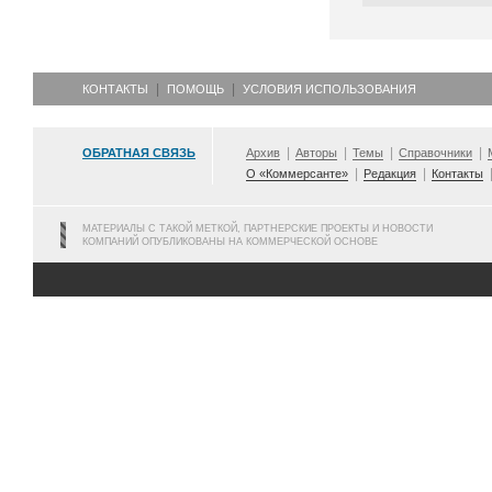
КОНТАКТЫ
ПОМОЩЬ
УСЛОВИЯ ИСПОЛЬЗОВАНИЯ
ОБРАТНАЯ СВЯЗЬ
Архив
Авторы
Темы
Справочники
О «Коммерсанте»
Редакция
Контакты
МАТЕРИАЛЫ С ТАКОЙ МЕТКОЙ, ПАРТНЕРСКИЕ ПРОЕКТЫ И НОВОСТИ
КОМПАНИЙ ОПУБЛИКОВАНЫ НА КОММЕРЧЕСКОЙ ОСНОВЕ