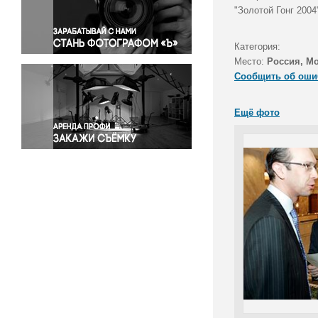
Правосудие
"Золотой Гонг 2004
Происшествия и конфликты
Религия
Категория:
Место:
Россия, М
Светская жизнь
Сообщить об оши
Спорт
Экология
Ещё фото
Экономика и бизнес