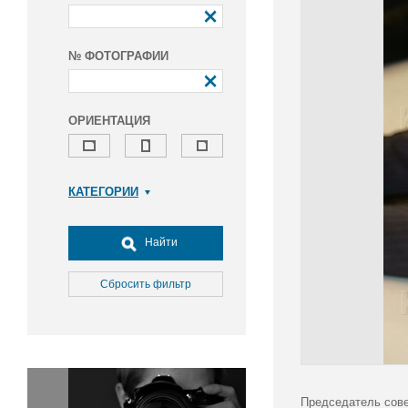
№ ФОТОГРАФИИ
ОРИЕНТАЦИЯ
КАТЕГОРИИ
Армия и ВПК
Досуг, туризм и отдых
Найти
Культура
Медицина
Сбросить фильтр
Наука
Образование
Общество
Окружающая среда
Политика
Председатель сове