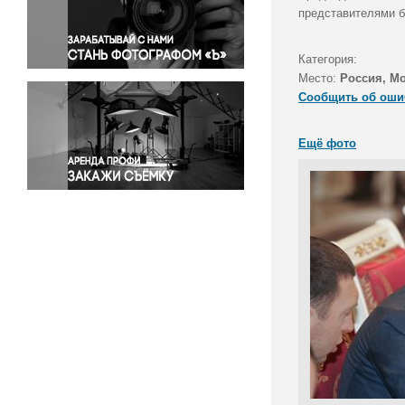
Правосудие
представителями б
Происшествия и конфликты
Религия
Категория:
Место:
Россия, М
Светская жизнь
Сообщить об оши
Спорт
Экология
Ещё фото
Экономика и бизнес