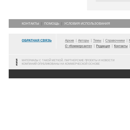
КОНТАКТЫ
ПОМОЩЬ
УСЛОВИЯ ИСПОЛЬЗОВАНИЯ
ОБРАТНАЯ СВЯЗЬ
Архив
Авторы
Темы
Справочники
О «Коммерсанте»
Редакция
Контакты
МАТЕРИАЛЫ С ТАКОЙ МЕТКОЙ, ПАРТНЕРСКИЕ ПРОЕКТЫ И НОВОСТИ
КОМПАНИЙ ОПУБЛИКОВАНЫ НА КОММЕРЧЕСКОЙ ОСНОВЕ