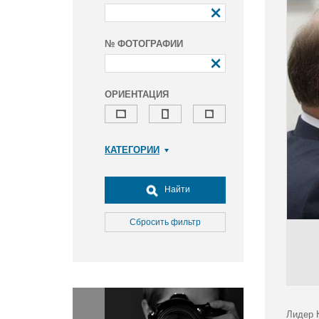
№ ФОТОГРАФИИ
ОРИЕНТАЦИЯ
КАТЕГОРИИ
Армия и ВПК
Досуг, туризм и отдых
Найти
Культура
Медицина
Сбросить фильтр
Наука
Образование
Общество
Окружающая среда
Политика
Лидер 