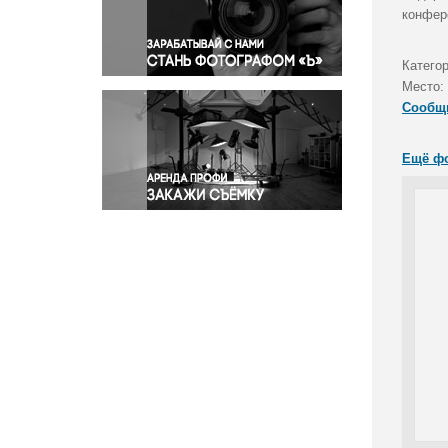
Правосудие
конфер
Происшествия и конфликты
Религия
Категор
Место:
Светская жизнь
Сообщ
Спорт
Экология
Ещё ф
Экономика и бизнес