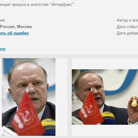
енция прошла в агентстве "Интерфакс".
ия:
Автор и аг
Россия, Москва
Дата собы
ить об ошибке
Дата доба
ото