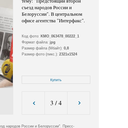
тему: "Предстоящий второй
съезд народов России и
Белоруссии". В центральном
офисе агентства "Интерфакс".
Код фото:
KMO_063478_00222_1
Формат файла:
jpg
Размер файла (Мбайт):
0,8
Размер фото (пикс.):
2321x1524
Купить
3
/
4
зд народов России и Белоруссии". Пресс-