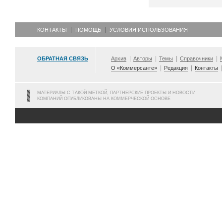
КОНТАКТЫ
ПОМОЩЬ
УСЛОВИЯ ИСПОЛЬЗОВАНИЯ
ОБРАТНАЯ СВЯЗЬ
Архив
Авторы
Темы
Справочники
О «Коммерсанте»
Редакция
Контакты
МАТЕРИАЛЫ С ТАКОЙ МЕТКОЙ, ПАРТНЕРСКИЕ ПРОЕКТЫ И НОВОСТИ
КОМПАНИЙ ОПУБЛИКОВАНЫ НА КОММЕРЧЕСКОЙ ОСНОВЕ