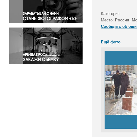
Правосудие
Происшествия и конфликты
Категория:
Религия
Место:
Россия, М
Сообщить об оши
Светская жизнь
Спорт
Ещё фото
Экология
Экономика и бизнес