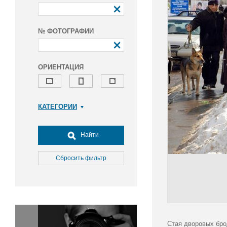
№ ФОТОГРАФИИ
ОРИЕНТАЦИЯ
КАТЕГОРИИ
Армия и ВПК
Досуг, туризм и отдых
Найти
Культура
Медицина
Сбросить фильтр
Наука
Образование
Общество
Окружающая среда
Политика
Стая дворовых бро