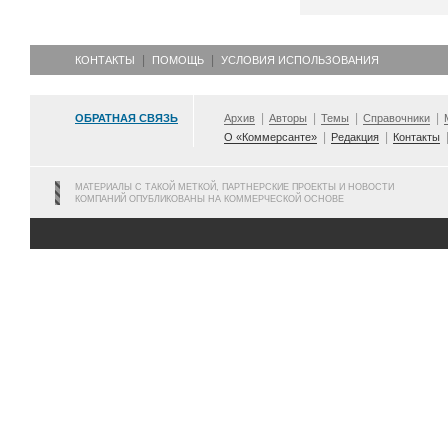
КОНТАКТЫ
ПОМОЩЬ
УСЛОВИЯ ИСПОЛЬЗОВАНИЯ
ОБРАТНАЯ СВЯЗЬ
Архив
Авторы
Темы
Справочники
О «Коммерсанте»
Редакция
Контакты
МАТЕРИАЛЫ С ТАКОЙ МЕТКОЙ, ПАРТНЕРСКИЕ ПРОЕКТЫ И НОВОСТИ
КОМПАНИЙ ОПУБЛИКОВАНЫ НА КОММЕРЧЕСКОЙ ОСНОВЕ