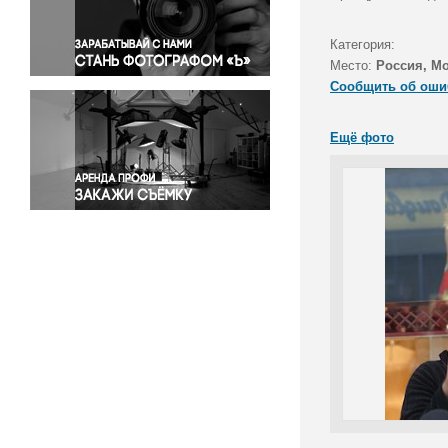
Правосудие
Происшествия и конфликты
Категория:
Религия
Место:
Россия, М
Сообщить об оши
Светская жизнь
Спорт
Ещё фото
Экология
Экономика и бизнес