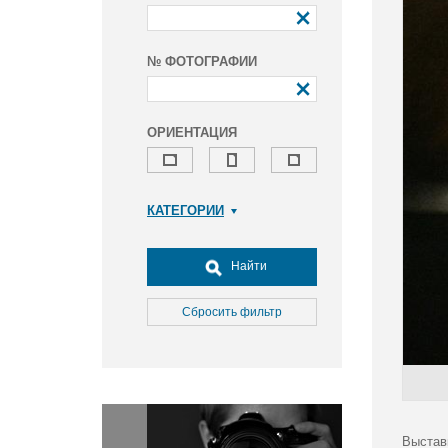
№ ФОТОГРАФИИ
ОРИЕНТАЦИЯ
КАТЕГОРИИ
Армия и ВПК
Досуг, туризм и отдых
Найти
Культура
Медицина
Сбросить фильтр
Наука
Образование
Общество
Окружающая среда
Политика
Выстав