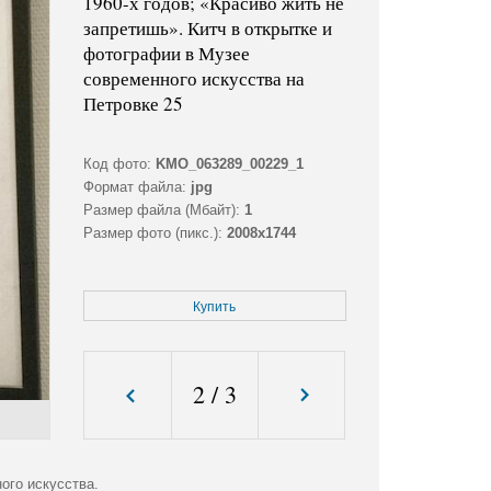
1960-х годов; «Красиво жить не
запретишь». Китч в открытке и
фотографии в Музее
современного искусства на
Петровке 25
Код фото:
KMO_063289_00229_1
Формат файла:
jpg
Размер файла (Мбайт):
1
Размер фото (пикс.):
2008x1744
Купить
2
/
3
ого искусства.