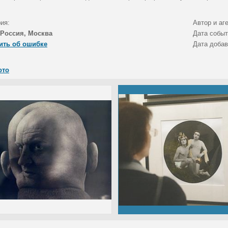
ия:
Автор и аг
Россия, Москва
Дата собы
ить об ошибке
Дата доба
ото