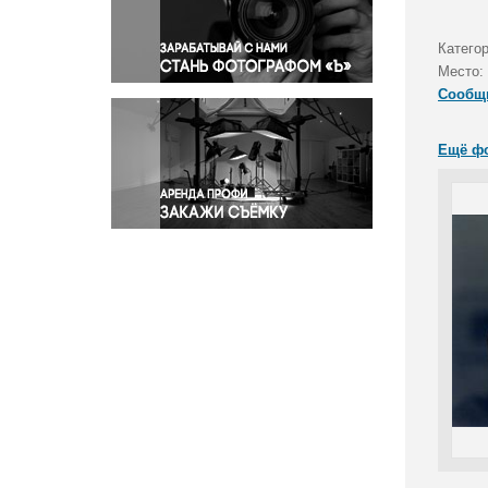
Правосудие
Происшествия и конфликты
Категор
Религия
Место:
Сообщ
Светская жизнь
Спорт
Ещё ф
Экология
Экономика и бизнес