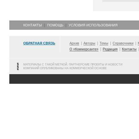
КОНТАКТЫ
ПОМОЩЬ
УСЛОВИЯ ИСПОЛЬЗОВАНИЯ
ОБРАТНАЯ СВЯЗЬ
Архив
Авторы
Темы
Справочники
О «Коммерсанте»
Редакция
Контакты
МАТЕРИАЛЫ С ТАКОЙ МЕТКОЙ, ПАРТНЕРСКИЕ ПРОЕКТЫ И НОВОСТИ
КОМПАНИЙ ОПУБЛИКОВАНЫ НА КОММЕРЧЕСКОЙ ОСНОВЕ