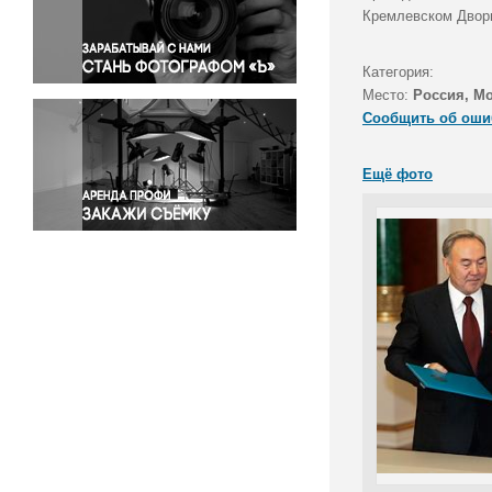
Правосудие
Кремлевском Дворц
Происшествия и конфликты
Религия
Категория:
Место:
Россия, М
Светская жизнь
Сообщить об оши
Спорт
Экология
Ещё фото
Экономика и бизнес