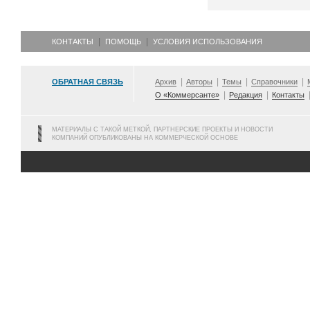
КОНТАКТЫ
ПОМОЩЬ
УСЛОВИЯ ИСПОЛЬЗОВАНИЯ
ОБРАТНАЯ СВЯЗЬ
Архив
Авторы
Темы
Справочники
О «Коммерсанте»
Редакция
Контакты
МАТЕРИАЛЫ С ТАКОЙ МЕТКОЙ, ПАРТНЕРСКИЕ ПРОЕКТЫ И НОВОСТИ
КОМПАНИЙ ОПУБЛИКОВАНЫ НА КОММЕРЧЕСКОЙ ОСНОВЕ