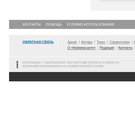
КОНТАКТЫ
ПОМОЩЬ
УСЛОВИЯ ИСПОЛЬЗОВАНИЯ
ОБРАТНАЯ СВЯЗЬ
Архив
Авторы
Темы
Справочники
О «Коммерсанте»
Редакция
Контакты
МАТЕРИАЛЫ С ТАКОЙ МЕТКОЙ, ПАРТНЕРСКИЕ ПРОЕКТЫ И НОВОСТИ
КОМПАНИЙ ОПУБЛИКОВАНЫ НА КОММЕРЧЕСКОЙ ОСНОВЕ