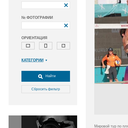
№ ФОТОГРАФИИ
ОРИЕНТАЦИЯ
КАТЕГОРИИ
Армия и ВПК
Досуг, туризм и отдых
Найти
Культура
Медицина
Сбросить фильтр
Наука
Образование
Общество
Окружающая среда
Политика
Мировой тур по пл