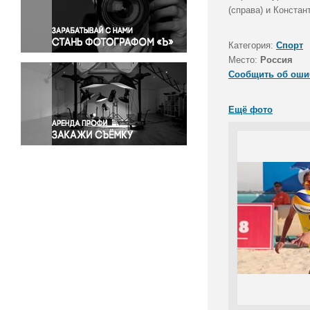
Правосудие
(справа) и Констан
Происшествия и конфликты
Религия
Категория:
Спорт
Место:
Россия
Светская жизнь
Сообщить об оши
Спорт
Экология
Ещё фото
Экономика и бизнес