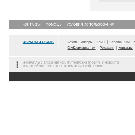
КОНТАКТЫ
ПОМОЩЬ
УСЛОВИЯ ИСПОЛЬЗОВАНИЯ
ОБРАТНАЯ СВЯЗЬ
Архив
Авторы
Темы
Справочники
О «Коммерсанте»
Редакция
Контакты
МАТЕРИАЛЫ С ТАКОЙ МЕТКОЙ, ПАРТНЕРСКИЕ ПРОЕКТЫ И НОВОСТИ
КОМПАНИЙ ОПУБЛИКОВАНЫ НА КОММЕРЧЕСКОЙ ОСНОВЕ