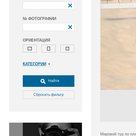
№ ФОТОГРАФИИ
ОРИЕНТАЦИЯ
КАТЕГОРИИ
Армия и ВПК
Досуг, туризм и отдых
Найти
Культура
Медицина
Сбросить фильтр
Наука
Образование
Общество
Окружающая среда
Политика
Мировой тур по пл