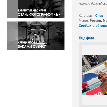
Правосудие
матча с бельгийско
Происшествия и конфликты
Религия
Категория:
Спорт
Место:
Россия, М
Светская жизнь
Сообщить об оши
Спорт
Экология
Ещё фото
Экономика и бизнес