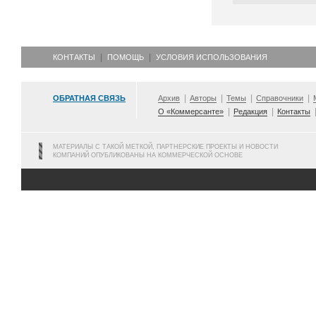
КОНТАКТЫ
ПОМОЩЬ
УСЛОВИЯ ИСПОЛЬЗОВАНИЯ
ОБРАТНАЯ СВЯЗЬ
Архив
Авторы
Темы
Справочники
О «Коммерсанте»
Редакция
Контакты
МАТЕРИАЛЫ С ТАКОЙ МЕТКОЙ, ПАРТНЕРСКИЕ ПРОЕКТЫ И НОВОСТИ
КОМПАНИЙ ОПУБЛИКОВАНЫ НА КОММЕРЧЕСКОЙ ОСНОВЕ