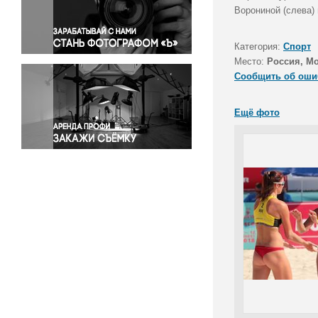
Правосудие
Ворониной (слева)
Происшествия и конфликты
Религия
Категория:
Спорт
Место:
Россия, М
Светская жизнь
Сообщить об оши
Спорт
Экология
Ещё фото
Экономика и бизнес