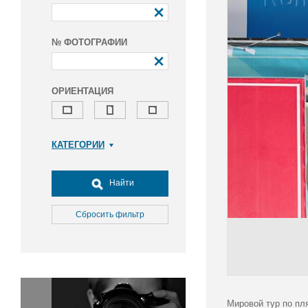
№ ФОТОГРАФИИ
ОРИЕНТАЦИЯ
КАТЕГОРИИ
Армия и ВПК
Досуг, туризм и отдых
Найти
Культура
Медицина
Сбросить фильтр
Наука
Образование
Общество
Окружающая среда
Политика
Мировой тур по пл