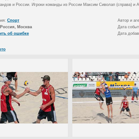
андов и России. Игроки команды из России Максим Сиволап (справа) и А
рия:
Спорт
Автор и аг
Россия, Москва
Дата собы
ить об ошибке
Дата доба
ото