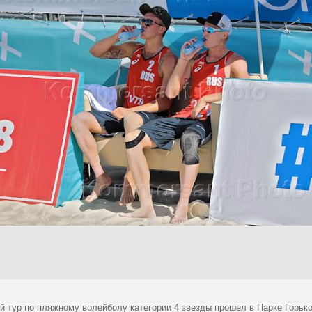
й тур по пляжному волейболу категории 4 звезды прошел в Парке Горьк