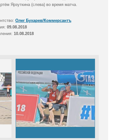
ртём Ярзуткина (слева) во время матча.
ентство:
Олег Бухарев/Коммерсантъ
тия:
09.08.2018
вления:
10.08.2018