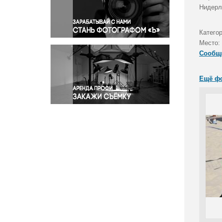
Правосудие
Нидерл
Происшествия и конфликты
Религия
Катего
Место:
Светская жизнь
Сообщ
Спорт
Экология
Ещё ф
Экономика и бизнес