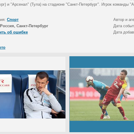
рг) и "Арсенал" (Тула) на стадионе "Санкт-Петербург". Игрок команды "
рия:
Спорт
Автор и аг
Россия, Санкт-Петербург
Дата собы
ить об ошибке
Дата доба
ото