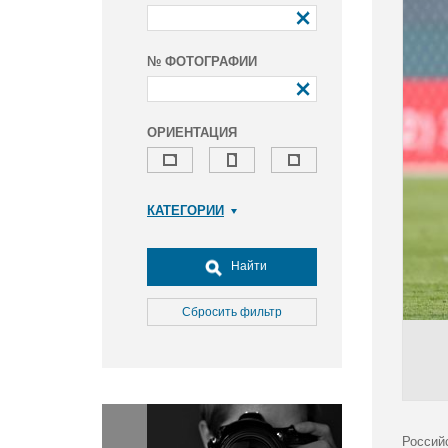
№ ФОТОГРАФИИ
ОРИЕНТАЦИЯ
КАТЕГОРИИ
Армия и ВПК
Досуг, туризм и отдых
Найти
Культура
Медицина
Сбросить фильтр
Наука
Образование
Общество
Окружающая среда
Политика
Россий