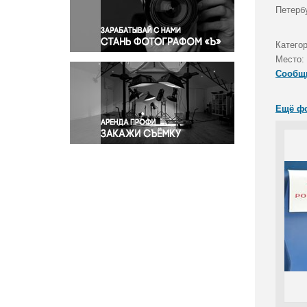
Правосудие
Петербу
Происшествия и конфликты
Религия
Катего
Место:
Светская жизнь
Сообщ
Спорт
Экология
Ещё ф
Экономика и бизнес