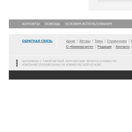
КОНТАКТЫ
ПОМОЩЬ
УСЛОВИЯ ИСПОЛЬЗОВАНИЯ
ОБРАТНАЯ СВЯЗЬ
Архив
Авторы
Темы
Справочники
О «Коммерсанте»
Редакция
Контакты
МАТЕРИАЛЫ С ТАКОЙ МЕТКОЙ, ПАРТНЕРСКИЕ ПРОЕКТЫ И НОВОСТИ
КОМПАНИЙ ОПУБЛИКОВАНЫ НА КОММЕРЧЕСКОЙ ОСНОВЕ