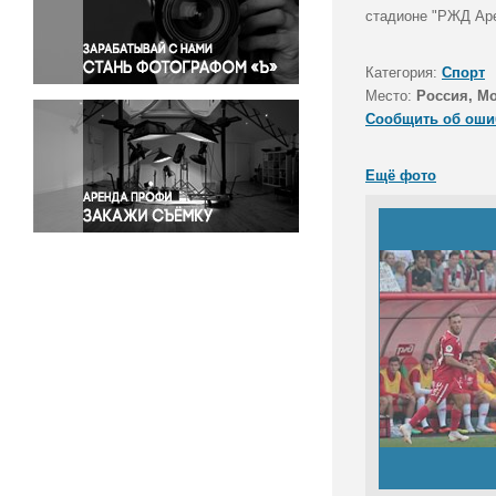
Правосудие
стадионе "РЖД Аре
Происшествия и конфликты
Религия
Категория:
Спорт
Место:
Россия, М
Светская жизнь
Сообщить об оши
Спорт
Экология
Ещё фото
Экономика и бизнес