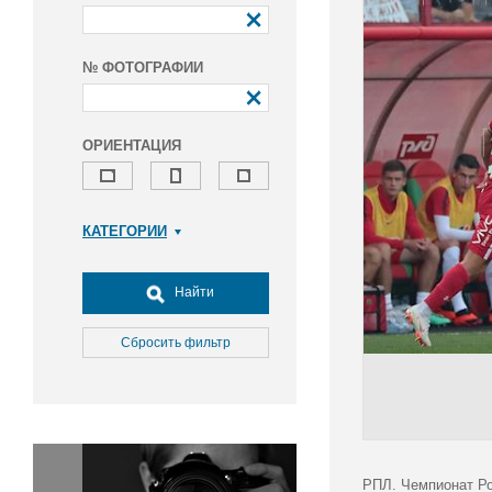
№ ФОТОГРАФИИ
ОРИЕНТАЦИЯ
КАТЕГОРИИ
Армия и ВПК
Досуг, туризм и отдых
Найти
Культура
Медицина
Сбросить фильтр
Наука
Образование
Общество
Окружающая среда
Политика
РПЛ. Чемпионат Ро