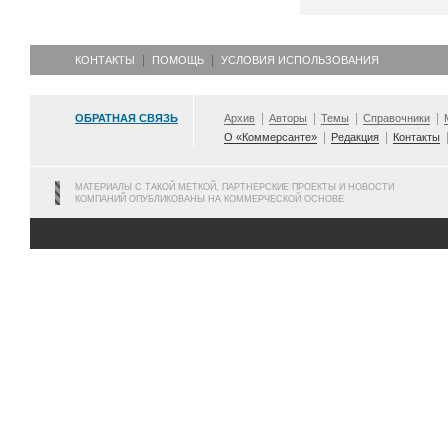
КОНТАКТЫ
ПОМОЩЬ
УСЛОВИЯ ИСПОЛЬЗОВАНИЯ
ОБРАТНАЯ СВЯЗЬ
Архив
Авторы
Темы
Справочники
О «Коммерсанте»
Редакция
Контакты
МАТЕРИАЛЫ С ТАКОЙ МЕТКОЙ, ПАРТНЕРСКИЕ ПРОЕКТЫ И НОВОСТИ
КОМПАНИЙ ОПУБЛИКОВАНЫ НА КОММЕРЧЕСКОЙ ОСНОВЕ