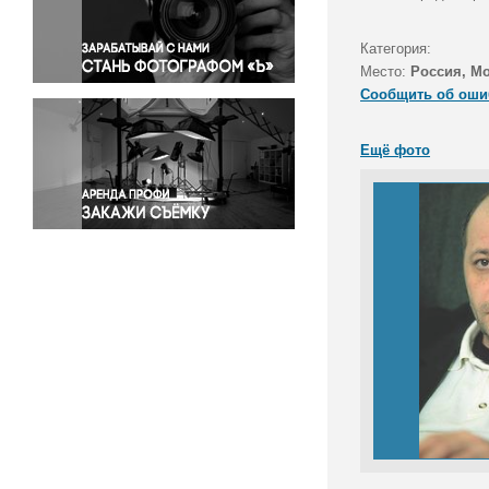
Правосудие
Происшествия и конфликты
Категория:
Религия
Место:
Россия, М
Сообщить об оши
Светская жизнь
Спорт
Ещё фото
Экология
Экономика и бизнес