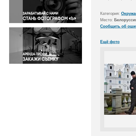
Правосудие
Происшествия и конфликты
Категория:
Окружа
Религия
Место:
Белорусси
Сообщить об оши
Светская жизнь
Спорт
Ещё фото
Экология
Экономика и бизнес