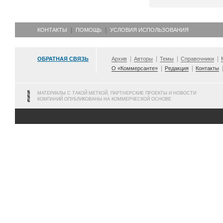
КОНТАКТЫ
ПОМОЩЬ
УСЛОВИЯ ИСПОЛЬЗОВАНИЯ
ОБРАТНАЯ СВЯЗЬ
Архив
Авторы
Темы
Справочники
О «Коммерсанте»
Редакция
Контакты
МАТЕРИАЛЫ С ТАКОЙ МЕТКОЙ, ПАРТНЕРСКИЕ ПРОЕКТЫ И НОВОСТИ
КОМПАНИЙ ОПУБЛИКОВАНЫ НА КОММЕРЧЕСКОЙ ОСНОВЕ