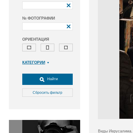
№ ФОТОГРАФИИ
ОРИЕНТАЦИЯ
КАТЕГОРИИ
Армия и ВПК
Досуг, туризм и отдых
Найти
Культура
Медицина
Сбросить фильтр
Наука
Образование
Общество
Окружающая среда
Политика
Виды Иерусалима. 