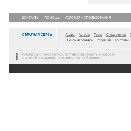
КОНТАКТЫ
ПОМОЩЬ
УСЛОВИЯ ИСПОЛЬЗОВАНИЯ
ОБРАТНАЯ СВЯЗЬ
Архив
Авторы
Темы
Справочники
О «Коммерсанте»
Редакция
Контакты
МАТЕРИАЛЫ С ТАКОЙ МЕТКОЙ, ПАРТНЕРСКИЕ ПРОЕКТЫ И НОВОСТИ
КОМПАНИЙ ОПУБЛИКОВАНЫ НА КОММЕРЧЕСКОЙ ОСНОВЕ