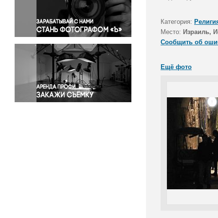
Правосудие
Происшествия и конфликты
Категория:
Религи
Религия
Место:
Израиль, 
Сообщить об оши
Светская жизнь
Спорт
Ещё фото
Экология
Экономика и бизнес