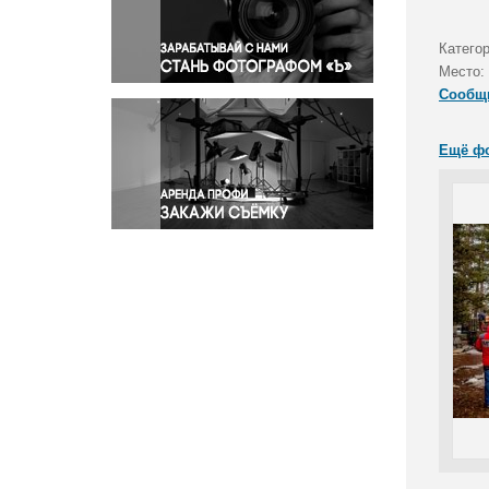
Правосудие
Происшествия и конфликты
Катего
Религия
Место:
Сообщ
Светская жизнь
Спорт
Ещё ф
Экология
Экономика и бизнес