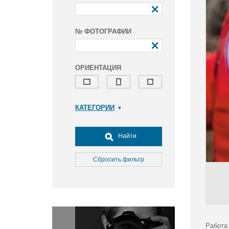
№ ФОТОГРАФИИ
ОРИЕНТАЦИЯ
КАТЕГОРИИ
Армия и ВПК
Досуг, туризм и отдых
Найти
Культура
Медицина
Сбросить фильтр
Наука
Образование
Общество
Окружающая среда
Политика
Работа