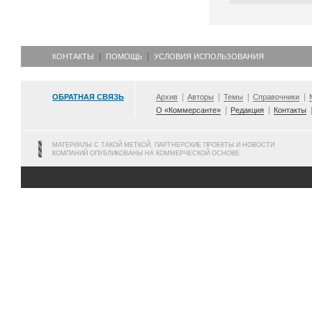
КОНТАКТЫ
ПОМОЩЬ
УСЛОВИЯ ИСПОЛЬЗОВАНИЯ
ОБРАТНАЯ СВЯЗЬ
Архив
Авторы
Темы
Справочники
О «Коммерсанте»
Редакция
Контакты
МАТЕРИАЛЫ С ТАКОЙ МЕТКОЙ, ПАРТНЕРСКИЕ ПРОЕКТЫ И НОВОСТИ
КОМПАНИЙ ОПУБЛИКОВАНЫ НА КОММЕРЧЕСКОЙ ОСНОВЕ