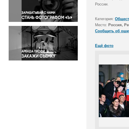
Правосудие
России.
Происшествия и конфликты
Религия
Категория:
Общест
Место:
Россия, Р
Светская жизнь
Сообщить об оши
Спорт
Экология
Ещё фото
Экономика и бизнес