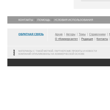
КОНТАКТЫ
ПОМОЩЬ
УСЛОВИЯ ИСПОЛЬЗОВАНИЯ
ОБРАТНАЯ СВЯЗЬ
Архив
Авторы
Темы
Справочники
О «Коммерсанте»
Редакция
Контакты
МАТЕРИАЛЫ С ТАКОЙ МЕТКОЙ, ПАРТНЕРСКИЕ ПРОЕКТЫ И НОВОСТИ
КОМПАНИЙ ОПУБЛИКОВАНЫ НА КОММЕРЧЕСКОЙ ОСНОВЕ