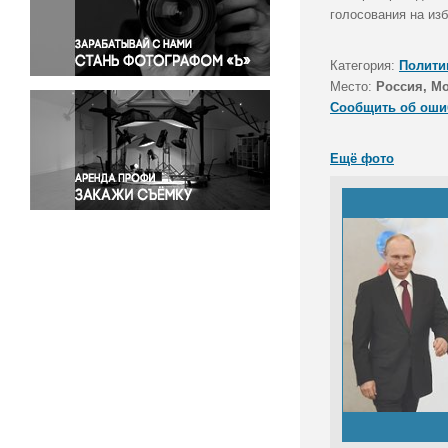
Правосудие
голосования на из
Происшествия и конфликты
Религия
Категория:
Полити
Место:
Россия, М
Светская жизнь
Сообщить об оши
Спорт
Экология
Ещё фото
Экономика и бизнес