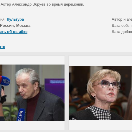
. Актер Александр Збруев во время церемонии.
рия:
Культура
Автор и аг
Россия, Москва
Дата собы
ить об ошибке
Дата доба
ото