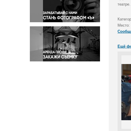
Правосудие
театре
Происшествия и конфликты
Религия
Катего
Место:
Светская жизнь
Сообщ
Спорт
Экология
Ещё ф
Экономика и бизнес