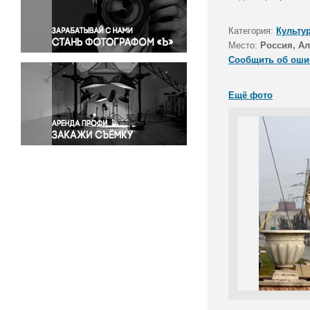
Правосудие
Происшествия и конфликты
Категория:
Культу
Религия
Место:
Россия, Ал
Сообщить об оши
Светская жизнь
Спорт
Ещё фото
Экология
Экономика и бизнес