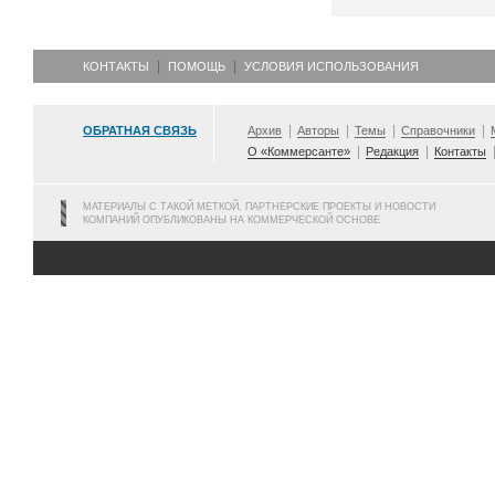
КОНТАКТЫ
ПОМОЩЬ
УСЛОВИЯ ИСПОЛЬЗОВАНИЯ
ОБРАТНАЯ СВЯЗЬ
Архив
Авторы
Темы
Справочники
О «Коммерсанте»
Редакция
Контакты
МАТЕРИАЛЫ С ТАКОЙ МЕТКОЙ, ПАРТНЕРСКИЕ ПРОЕКТЫ И НОВОСТИ
КОМПАНИЙ ОПУБЛИКОВАНЫ НА КОММЕРЧЕСКОЙ ОСНОВЕ