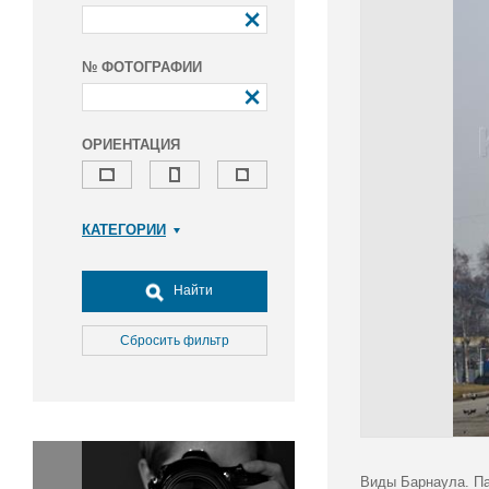
№ ФОТОГРАФИИ
ОРИЕНТАЦИЯ
КАТЕГОРИИ
Армия и ВПК
Досуг, туризм и отдых
Найти
Культура
Медицина
Сбросить фильтр
Наука
Образование
Общество
Окружающая среда
Политика
Виды Барнаула. Па