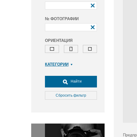
№ ФОТОГРАФИИ
ОРИЕНТАЦИЯ
КАТЕГОРИИ
Армия и ВПК
Досуг, туризм и отдых
Найти
Культура
Медицина
Сбросить фильтр
Наука
Образование
Общество
Окружающая среда
Политика
Предпр