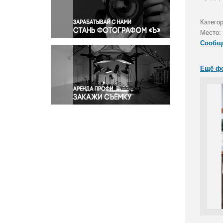
Правосудие
Происшествия и конфликты
Катего
Религия
Место:
Сообщ
Светская жизнь
Спорт
Ещё ф
Экология
Экономика и бизнес