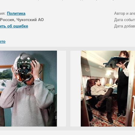
рия:
Политика
Автор и аг
Россия, Чукотский АО
Дата собы
ить об ошибке
Дата доба
ото