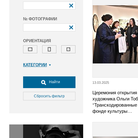
№ ФОТОГРАФИИ
ОРИЕНТАЦИЯ
КАТЕГОРИИ
Армия и ВПК
Досуг, туризм и отдых
Найти
13.03.2025
Культура
Церемония открытия
Медицина
Сбросить фильтр
художника Ольги То
Наука
"Транскодированные 
фонде культуры…
Образование
Общество
Окружающая среда
Политика