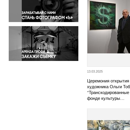
Правосудие
Происшествия и конфликты
Религия
Светская жизнь
Спорт
Экология
Экономика и бизнес
13.03.2025
Церемония открытия
художника Ольги То
"Транскодированные 
фонде культуры…