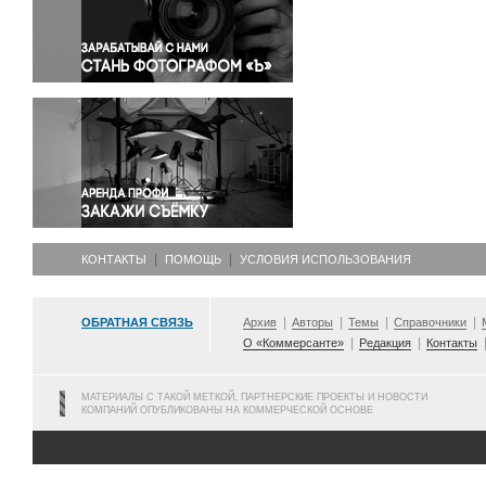
Правосудие
Происшествия и конфликты
Религия
Светская жизнь
Спорт
Экология
Экономика и бизнес
КОНТАКТЫ
ПОМОЩЬ
УСЛОВИЯ ИСПОЛЬЗОВАНИЯ
ОБРАТНАЯ СВЯЗЬ
Архив
Авторы
Темы
Справочники
О «Коммерсанте»
Редакция
Контакты
МАТЕРИАЛЫ С ТАКОЙ МЕТКОЙ, ПАРТНЕРСКИЕ ПРОЕКТЫ И НОВОСТИ
КОМПАНИЙ ОПУБЛИКОВАНЫ НА КОММЕРЧЕСКОЙ ОСНОВЕ