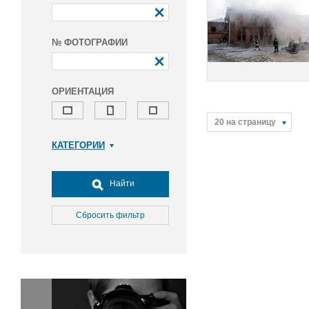
№ ФОТОГРАФИИ
ОРИЕНТАЦИЯ
20 на страницу
КАТЕГОРИИ
Армия и ВПК
Досуг, туризм и отдых
Найти
Культура
Медицина
Сбросить фильтр
Наука
Образование
Общество
Окружающая среда
Политика