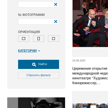
№ ФОТОГРАФИИ
ОРИЕНТАЦИЯ
КАТЕГОРИИ
Армия и ВПК
24.08.2025
Досуг, туризм и отдых
Найти
Церемония открытия
Культура
международной неде
Медицина
Сбросить фильтр
кинотеатре "Художес
Наука
Кинорежиссер,…
Образование
Общество
Окружающая среда
Политика