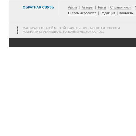
ОБРАТНАЯ СВЯЗЬ
Архив
Авторы
Темы
Справочники
О «Коммерсанте»
Редакция
Контакты
МАТЕРИАЛЫ С ТАКОЙ МЕТКОЙ, ПАРТНЕРСКИЕ ПРОЕКТЫ И НОВОСТИ
КОМПАНИЙ ОПУБЛИКОВАНЫ НА КОММЕРЧЕСКОЙ ОСНОВЕ